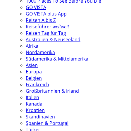
1000 Places To See Before You Die
GO VISTA
GO VISTA plus App
Reisen A bis Z
Reiseführer
weltweit
Reisen Tag für Tag
Australien & Neuseeland
Afrika
Nordamerika
Südamerika & Mittelamerika
Asien
Europa
Belgien
Frankreich
Großbritannien & Irland
Italien
Kanada
Kroatien
Skandinavien
Spanien & Portugal
Türkei