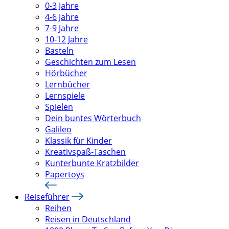
0-3 Jahre
4-6 Jahre
7-9 Jahre
10-12 Jahre
Basteln
Geschichten zum Lesen
Hörbücher
Lernbücher
Lernspiele
Spielen
Dein buntes Wörterbuch
Galileo
Klassik für Kinder
Kreativspaß-Taschen
Kunterbunte Kratzbilder
Papertoys
Reiseführer
Reihen
Reisen in Deutschland