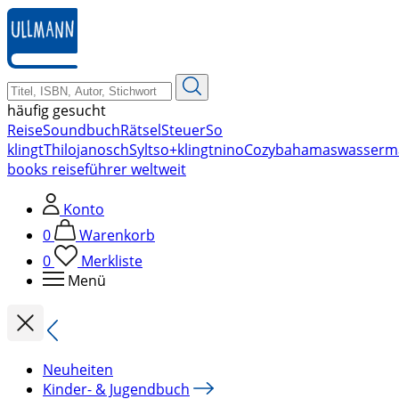
zum
Hauptinhalt
springen
häufig gesucht
Reise
Soundbuch
Rätsel
Steuer
So
klingt
Thilo
janosch
Sylt
so+klingt
nino
Cozy
bahamas
wasserm
books reiseführer weltweit
Konto
0
Warenkorb
0
Merkliste
Menü
Neuheiten
Kinder- & Jugendbuch