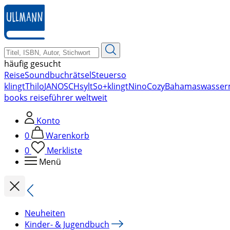
zum
Hauptinhalt
springen
häufig gesucht
Reise
Soundbuch
rätsel
Steuer
so
klingt
Thilo
JANOSCH
sylt
So+klingt
Nino
Cozy
Bahamas
wasser
books reiseführer weltweit
Konto
0
Warenkorb
0
Merkliste
Menü
Neuheiten
Kinder- & Jugendbuch