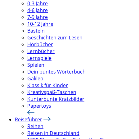
0-3 Jahre
4-6 Jahre
7-9 Jahre
10-12 Jahre
Basteln
Geschichten zum Lesen
Hörbücher
Lernbücher
Lernspiele
Spielen
Dein buntes Wörterbuch
Galileo
Klassik für Kinder
Kreativspaß-Taschen
Kunterbunte Kratzbilder
Papertoys
Reiseführer
Reihen
Reisen in Deutschland