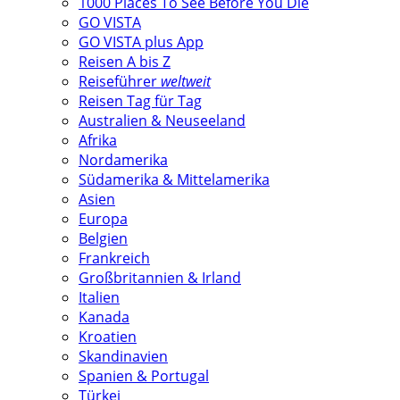
1000 Places To See Before You Die
GO VISTA
GO VISTA plus App
Reisen A bis Z
Reiseführer
weltweit
Reisen Tag für Tag
Australien & Neuseeland
Afrika
Nordamerika
Südamerika & Mittelamerika
Asien
Europa
Belgien
Frankreich
Großbritannien & Irland
Italien
Kanada
Kroatien
Skandinavien
Spanien & Portugal
Türkei