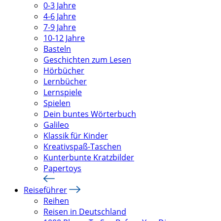
0-3 Jahre
4-6 Jahre
7-9 Jahre
10-12 Jahre
Basteln
Geschichten zum Lesen
Hörbücher
Lernbücher
Lernspiele
Spielen
Dein buntes Wörterbuch
Galileo
Klassik für Kinder
Kreativspaß-Taschen
Kunterbunte Kratzbilder
Papertoys
Reiseführer
Reihen
Reisen in Deutschland