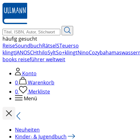
zum
Hauptinhalt
springen
häufig gesucht
Reise
Soundbuch
Rätsel
STeuer
so
klingt
JANOSCH
thilo
Sylt
So+klingt
Nino
Cozy
bahamas
wasser
books reiseführer weltweit
Konto
0
Warenkorb
0
Merkliste
Menü
Neuheiten
Kinder- & Jugendbuch