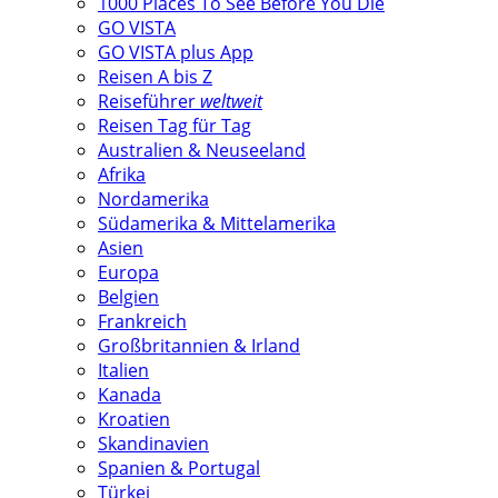
1000 Places To See Before You Die
GO VISTA
GO VISTA plus App
Reisen A bis Z
Reiseführer
weltweit
Reisen Tag für Tag
Australien & Neuseeland
Afrika
Nordamerika
Südamerika & Mittelamerika
Asien
Europa
Belgien
Frankreich
Großbritannien & Irland
Italien
Kanada
Kroatien
Skandinavien
Spanien & Portugal
Türkei