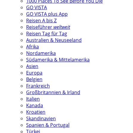
1000 Places To See Before You Die
GO VISTA
GO VISTA plus App
Reisen A bis Z
Reiseführer
weltweit
Reisen Tag für Tag
Australien & Neuseeland
Afrika
Nordamerika
Südamerika & Mittelamerika
Asien
Europa
Belgien
Frankreich
Großbritannien & Irland
Italien
Kanada
Kroatien
Skandinavien
Spanien & Portugal
Türkei