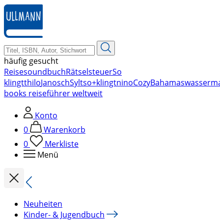
zum
Hauptinhalt
springen
häufig gesucht
Reise
soundbuch
Rätsel
steuer
So
klingt
thilo
Janosch
Sylt
so+klingt
nino
Cozy
Bahamas
wasserm
books reiseführer weltweit
Konto
0
Warenkorb
0
Merkliste
Menü
Neuheiten
Kinder- & Jugendbuch