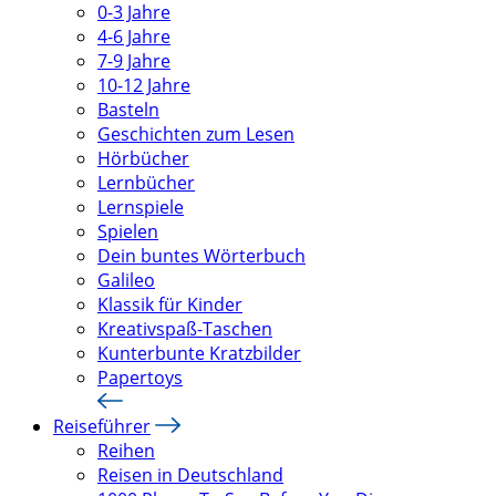
0-3 Jahre
4-6 Jahre
7-9 Jahre
10-12 Jahre
Basteln
Geschichten zum Lesen
Hörbücher
Lernbücher
Lernspiele
Spielen
Dein buntes Wörterbuch
Galileo
Klassik für Kinder
Kreativspaß-Taschen
Kunterbunte Kratzbilder
Papertoys
Reiseführer
Reihen
Reisen in Deutschland