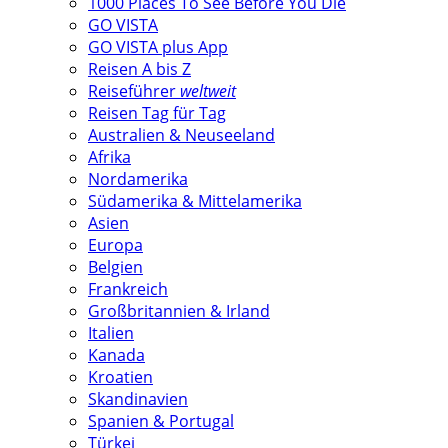
1000 Places To See Before You Die
GO VISTA
GO VISTA plus App
Reisen A bis Z
Reiseführer
weltweit
Reisen Tag für Tag
Australien & Neuseeland
Afrika
Nordamerika
Südamerika & Mittelamerika
Asien
Europa
Belgien
Frankreich
Großbritannien & Irland
Italien
Kanada
Kroatien
Skandinavien
Spanien & Portugal
Türkei