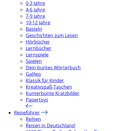
0-3 Jahre
4-6 Jahre
7-9 Jahre
10-12 Jahre
Basteln
Geschichten zum Lesen
Hörbücher
Lernbücher
Lernspiele
Spielen
Dein buntes Wörterbuch
Galileo
Klassik für Kinder
Kreativspaß-Taschen
Kunterbunte Kratzbilder
Papertoys
Reiseführer
Reihen
Reisen in Deutschland