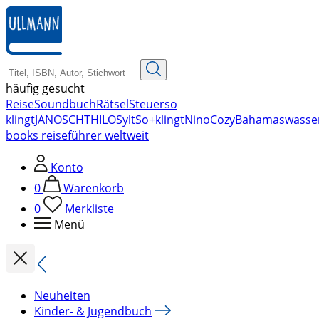
zum
Hauptinhalt
springen
häufig gesucht
Reise
Soundbuch
Rätsel
Steuer
so
klingt
JANOSCH
THILO
Sylt
So+klingt
Nino
Cozy
Bahamas
wasse
books reiseführer weltweit
Konto
0
Warenkorb
0
Merkliste
Menü
Neuheiten
Kinder- & Jugendbuch