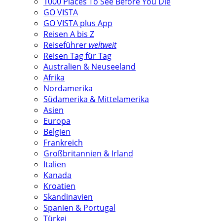
1000 Places To See Before You Die
GO VISTA
GO VISTA plus App
Reisen A bis Z
Reiseführer
weltweit
Reisen Tag für Tag
Australien & Neuseeland
Afrika
Nordamerika
Südamerika & Mittelamerika
Asien
Europa
Belgien
Frankreich
Großbritannien & Irland
Italien
Kanada
Kroatien
Skandinavien
Spanien & Portugal
Türkei