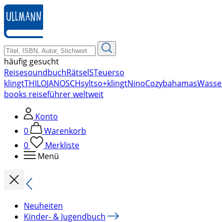
zum
Hauptinhalt
springen
häufig gesucht
Reise
soundbuch
Rätsel
STeuer
so
klingt
THILO
JANOSCH
sylt
so+klingt
Nino
Cozy
bahamas
Wasse
books reiseführer weltweit
Konto
0
Warenkorb
0
Merkliste
Menü
Neuheiten
Kinder- & Jugendbuch