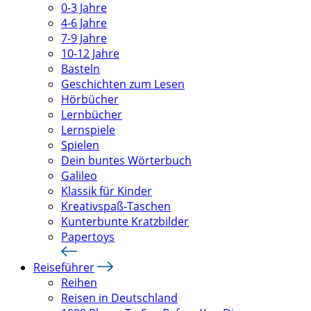
0-3 Jahre
4-6 Jahre
7-9 Jahre
10-12 Jahre
Basteln
Geschichten zum Lesen
Hörbücher
Lernbücher
Lernspiele
Spielen
Dein buntes Wörterbuch
Galileo
Klassik für Kinder
Kreativspaß-Taschen
Kunterbunte Kratzbilder
Papertoys
Reiseführer
Reihen
Reisen in Deutschland