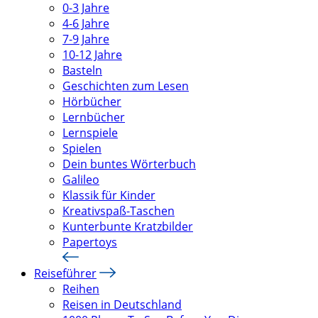
0-3 Jahre
4-6 Jahre
7-9 Jahre
10-12 Jahre
Basteln
Geschichten zum Lesen
Hörbücher
Lernbücher
Lernspiele
Spielen
Dein buntes Wörterbuch
Galileo
Klassik für Kinder
Kreativspaß-Taschen
Kunterbunte Kratzbilder
Papertoys
Reiseführer
Reihen
Reisen in Deutschland