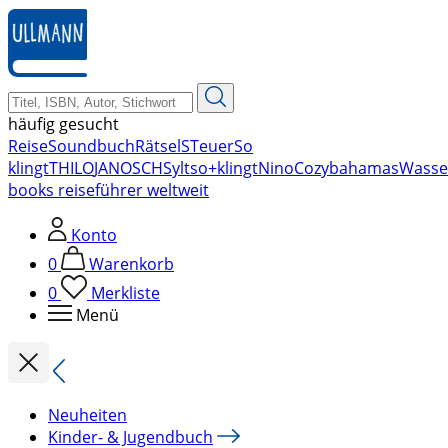
zum
Hauptinhalt
springen
häufig gesucht
Reise
Soundbuch
Rätsel
STeuer
So
klingt
THILO
JANOSCH
Sylt
so+klingt
Nino
Cozy
bahamas
Wasse
books reiseführer weltweit
Konto
0
Warenkorb
0
Merkliste
Menü
Neuheiten
Kinder- & Jugendbuch