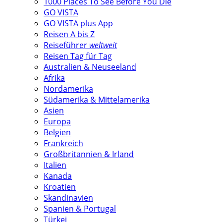
1000 Places To See Before You Die
GO VISTA
GO VISTA plus App
Reisen A bis Z
Reiseführer
weltweit
Reisen Tag für Tag
Australien & Neuseeland
Afrika
Nordamerika
Südamerika & Mittelamerika
Asien
Europa
Belgien
Frankreich
Großbritannien & Irland
Italien
Kanada
Kroatien
Skandinavien
Spanien & Portugal
Türkei