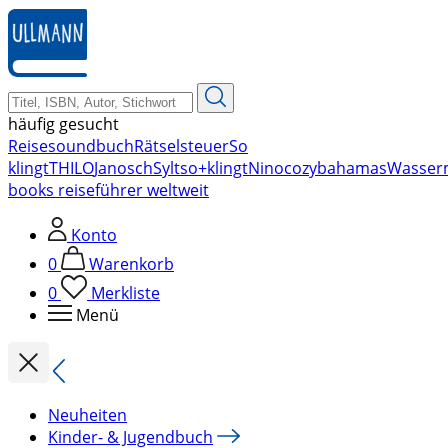
zum
Hauptinhalt
springen
häufig gesucht
Reise
soundbuch
Rätsel
steuer
So
klingt
THILO
Janosch
Sylt
so+klingt
Nino
cozy
bahamas
Wasser
books reiseführer weltweit
Konto
0
Warenkorb
0
Merkliste
Menü
Neuheiten
Kinder- & Jugendbuch