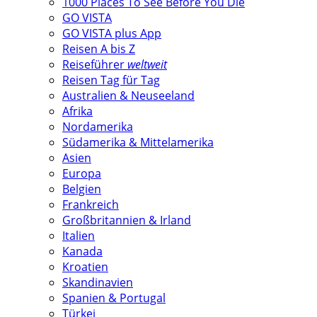
1000 Places To See Before You Die
GO VISTA
GO VISTA plus App
Reisen A bis Z
Reiseführer
weltweit
Reisen Tag für Tag
Australien & Neuseeland
Afrika
Nordamerika
Südamerika & Mittelamerika
Asien
Europa
Belgien
Frankreich
Großbritannien & Irland
Italien
Kanada
Kroatien
Skandinavien
Spanien & Portugal
Türkei