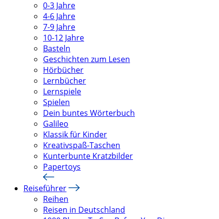
0-3 Jahre
4-6 Jahre
7-9 Jahre
10-12 Jahre
Basteln
Geschichten zum Lesen
Hörbücher
Lernbücher
Lernspiele
Spielen
Dein buntes Wörterbuch
Galileo
Klassik für Kinder
Kreativspaß-Taschen
Kunterbunte Kratzbilder
Papertoys
Reiseführer
Reihen
Reisen in Deutschland