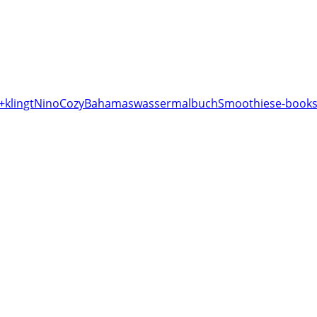
+klingt
Nino
Cozy
Bahamas
wassermalbuch
Smoothies
e-books