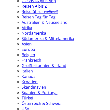
GO VISTA plus App
Reisen A bis Z
Reiseführer
weltweit
Reisen Tag für Tag
Australien & Neuseeland
Afrika
Nordamerika
Südamerika & Mittelamerika
Asien
Europa
Belgien
Frankreich
Großbritannien & Irland
Italien
Kanada
Kroatien
Skandinavien
Spanien & Portugal
Türkei
Österreich & Schweiz
USA