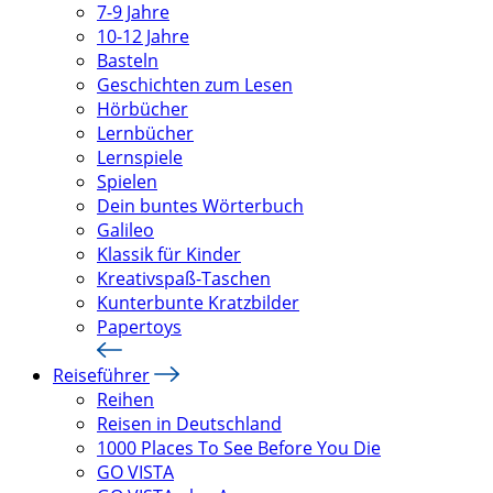
7-9 Jahre
10-12 Jahre
Basteln
Geschichten zum Lesen
Hörbücher
Lernbücher
Lernspiele
Spielen
Dein buntes Wörterbuch
Galileo
Klassik für Kinder
Kreativspaß-Taschen
Kunterbunte Kratzbilder
Papertoys
Reiseführer
Reihen
Reisen in Deutschland
1000 Places To See Before You Die
GO VISTA