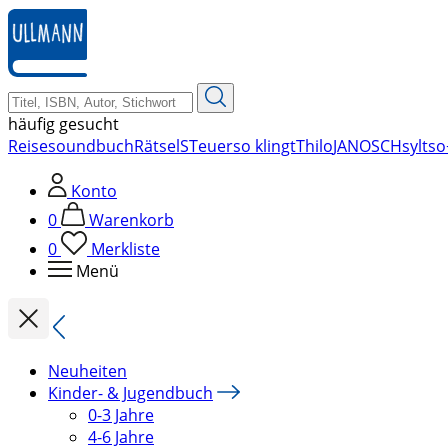
zum
Hauptinhalt
springen
häufig gesucht
Reise
soundbuch
Rätsel
STeuer
so klingt
Thilo
JANOSCH
sylt
so
Konto
0
Warenkorb
0
Merkliste
Menü
Neuheiten
Kinder- & Jugendbuch
0-3 Jahre
4-6 Jahre