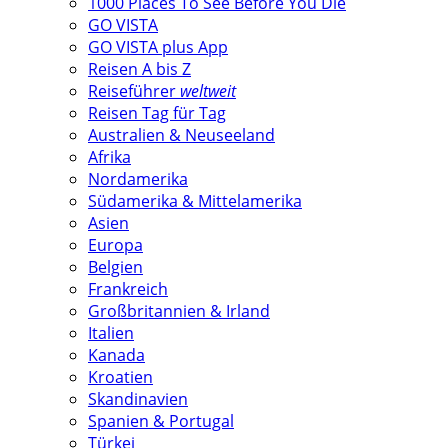
1000 Places To See Before You Die
GO VISTA
GO VISTA plus App
Reisen A bis Z
Reiseführer
weltweit
Reisen Tag für Tag
Australien & Neuseeland
Afrika
Nordamerika
Südamerika & Mittelamerika
Asien
Europa
Belgien
Frankreich
Großbritannien & Irland
Italien
Kanada
Kroatien
Skandinavien
Spanien & Portugal
Türkei