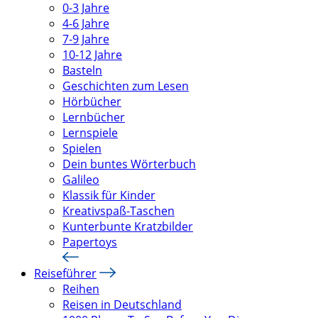
0-3 Jahre
4-6 Jahre
7-9 Jahre
10-12 Jahre
Basteln
Geschichten zum Lesen
Hörbücher
Lernbücher
Lernspiele
Spielen
Dein buntes Wörterbuch
Galileo
Klassik für Kinder
Kreativspaß-Taschen
Kunterbunte Kratzbilder
Papertoys
Reiseführer
Reihen
Reisen in Deutschland