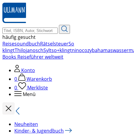
zum
Hauptinhalt
springen
häufig gesucht
Reise
soundbuch
Rätsel
steuer
So
klingt
Thilo
janosch
Sylt
so+klingt
nino
cozy
bahamas
wasserm
Books Reiseführer weltweit
Konto
0
Warenkorb
0
Merkliste
Menü
Neuheiten
Kinder- & Jugendbuch