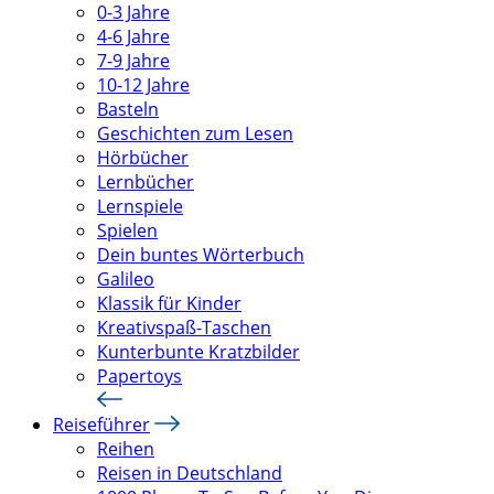
0-3 Jahre
4-6 Jahre
7-9 Jahre
10-12 Jahre
Basteln
Geschichten zum Lesen
Hörbücher
Lernbücher
Lernspiele
Spielen
Dein buntes Wörterbuch
Galileo
Klassik für Kinder
Kreativspaß-Taschen
Kunterbunte Kratzbilder
Papertoys
Reiseführer
Reihen
Reisen in Deutschland