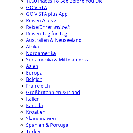
1000 Places To See Before You Die
GO VISTA
GO VISTA plus App
Reisen A bis Z
Reiseführer
weltweit
Reisen Tag für Tag
Australien & Neuseeland
Afrika
Nordamerika
Südamerika & Mittelamerika
Asien
Europa
Belgien
Frankreich
Großbritannien & Irland
Italien
Kanada
Kroatien
Skandinavien
Spanien & Portugal
Türkei