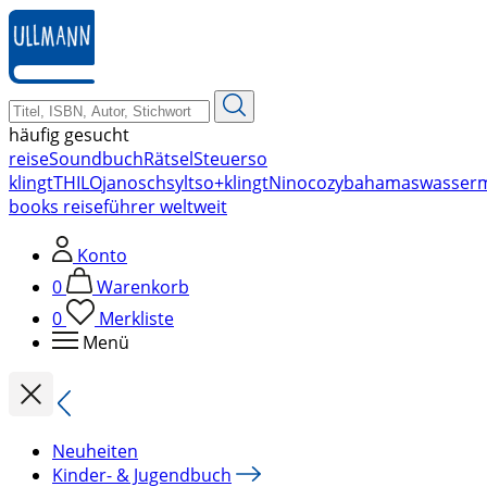
zum
Hauptinhalt
springen
häufig gesucht
reise
Soundbuch
Rätsel
Steuer
so
klingt
THILO
janosch
sylt
so+klingt
Nino
cozy
bahamas
wasser
books reiseführer weltweit
Konto
0
Warenkorb
0
Merkliste
Menü
Neuheiten
Kinder- & Jugendbuch