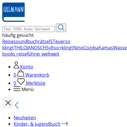
zum
Hauptinhalt
springen
häufig gesucht
Reise
soundbuch
rätsel
STeuer
so
klingt
THILO
JANOSCH
Sylt
so+klingt
Nino
Cozy
bahamas
Wasse
books reiseführer weltweit
Konto
0
Warenkorb
0
Merkliste
Menü
Neuheiten
Kinder- & Jugendbuch