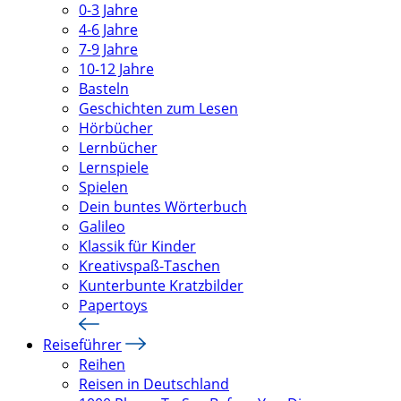
0-3 Jahre
4-6 Jahre
7-9 Jahre
10-12 Jahre
Basteln
Geschichten zum Lesen
Hörbücher
Lernbücher
Lernspiele
Spielen
Dein buntes Wörterbuch
Galileo
Klassik für Kinder
Kreativspaß-Taschen
Kunterbunte Kratzbilder
Papertoys
Reiseführer
Reihen
Reisen in Deutschland