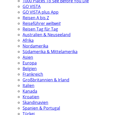
1000 Places To See Before You Die
GO VISTA
GO VISTA plus App
Reisen A bis Z
Reiseführer
weltweit
Reisen Tag für Tag
Australien & Neuseeland
Afrika
Nordamerika
Südamerika & Mittelamerika
Asien
Europa
Belgien
Frankreich
Großbritannien & Irland
Italien
Kanada
Kroatien
Skandinavien
Spanien & Portugal
Türkei