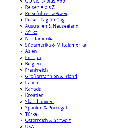
GO VISTA plus App
Reisen A bis Z
Reiseführer
weltweit
Reisen Tag für Tag
Australien & Neuseeland
Afrika
Nordamerika
Südamerika & Mittelamerika
Asien
Europa
Belgien
Frankreich
Großbritannien & Irland
Italien
Kanada
Kroatien
Skandinavien
Spanien & Portugal
Türkei
Österreich & Schweiz
USA