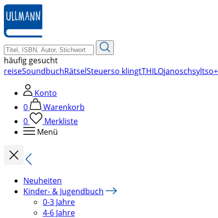
zum
Hauptinhalt
springen
häufig gesucht
reise
Soundbuch
Rätsel
Steuer
so klingt
THILO
janosch
sylt
so+
Konto
0
Warenkorb
0
Merkliste
Menü
Neuheiten
Kinder- & Jugendbuch
0-3 Jahre
4-6 Jahre