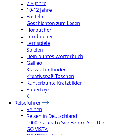
7-9 Jahre
10-12 Jahre
Basteln
Geschichten zum Lesen
Hörbücher
Lernbücher
Lernspiele
Spielen
Dein buntes Wörterbuch
Galileo
Klassik für Kinder
Kreativspaß-Taschen
Kunterbunte Kratzbilder
Papertoys
Reiseführer
Reihen
Reisen in Deutschland
1000 Places To See Before You Die
GO VISTA