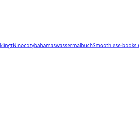
klingt
Nino
cozy
bahamas
wassermalbuch
Smoothies
e-books 