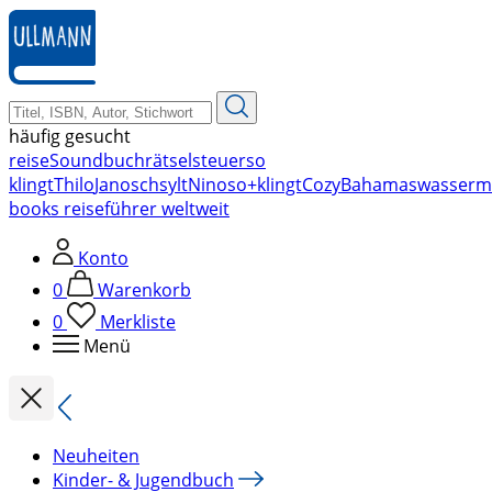
zum
Hauptinhalt
springen
häufig gesucht
reise
Soundbuch
rätsel
steuer
so
klingt
Thilo
Janosch
sylt
Nino
so+klingt
Cozy
Bahamas
wasserm
books reiseführer weltweit
Konto
0
Warenkorb
0
Merkliste
Menü
Neuheiten
Kinder- & Jugendbuch