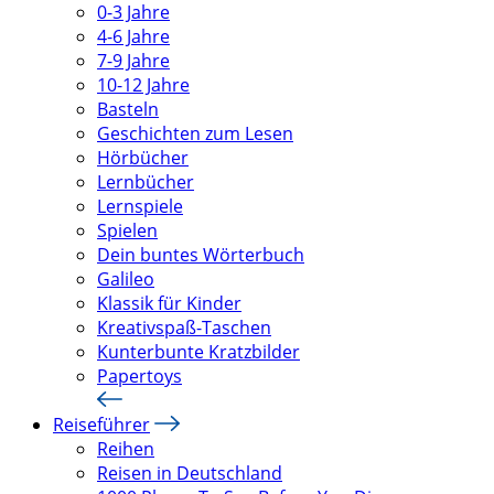
0-3 Jahre
4-6 Jahre
7-9 Jahre
10-12 Jahre
Basteln
Geschichten zum Lesen
Hörbücher
Lernbücher
Lernspiele
Spielen
Dein buntes Wörterbuch
Galileo
Klassik für Kinder
Kreativspaß-Taschen
Kunterbunte Kratzbilder
Papertoys
Reiseführer
Reihen
Reisen in Deutschland