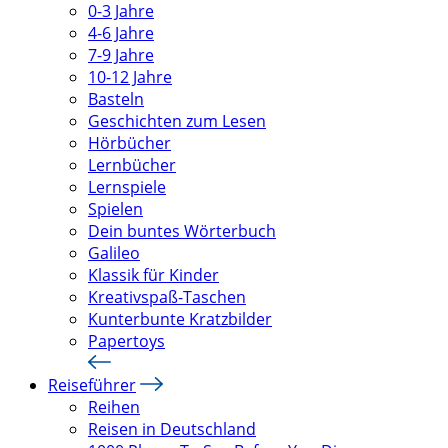
0-3 Jahre
4-6 Jahre
7-9 Jahre
10-12 Jahre
Basteln
Geschichten zum Lesen
Hörbücher
Lernbücher
Lernspiele
Spielen
Dein buntes Wörterbuch
Galileo
Klassik für Kinder
Kreativspaß-Taschen
Kunterbunte Kratzbilder
Papertoys
Reiseführer
Reihen
Reisen in Deutschland