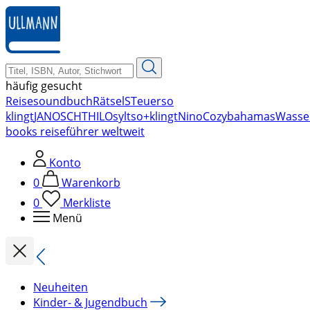
zum
Hauptinhalt
springen
häufig gesucht
Reise
soundbuch
Rätsel
STeuer
so
klingt
JANOSCH
THILO
sylt
so+klingt
Nino
Cozy
bahamas
Wasse
books reiseführer weltweit
Konto
0
Warenkorb
0
Merkliste
Menü
Neuheiten
Kinder- & Jugendbuch