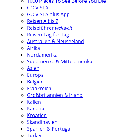
1000 Places To See Before You Die
GO VISTA
GO VISTA plus App
Reisen A bis Z
Reiseführer
weltweit
Reisen Tag für Tag
Australien & Neuseeland
Afrika
Nordamerika
Südamerika & Mittelamerika
Asien
Europa
Belgien
Frankreich
Großbritannien & Irland
Italien
Kanada
Kroatien
Skandinavien
Spanien & Portugal
Türkei