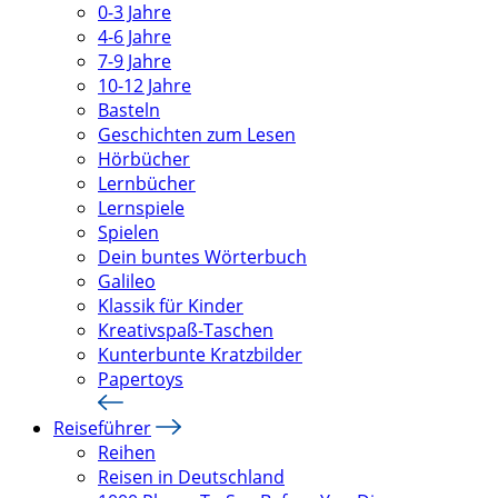
0-3 Jahre
4-6 Jahre
7-9 Jahre
10-12 Jahre
Basteln
Geschichten zum Lesen
Hörbücher
Lernbücher
Lernspiele
Spielen
Dein buntes Wörterbuch
Galileo
Klassik für Kinder
Kreativspaß-Taschen
Kunterbunte Kratzbilder
Papertoys
Reiseführer
Reihen
Reisen in Deutschland