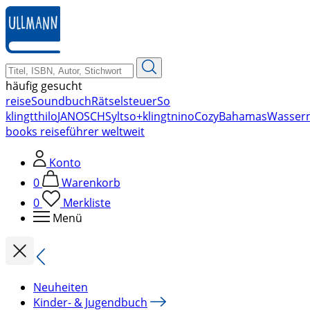
zum
Hauptinhalt
springen
häufig gesucht
reise
Soundbuch
Rätsel
steuer
So
klingt
thilo
JANOSCH
Sylt
so+klingt
nino
Cozy
Bahamas
Wasser
books reiseführer weltweit
Konto
0
Warenkorb
0
Merkliste
Menü
Neuheiten
Kinder- & Jugendbuch