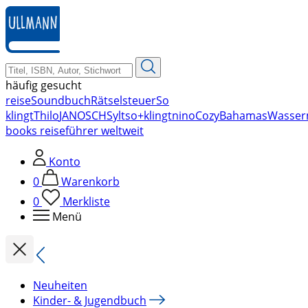
zum
Hauptinhalt
springen
häufig gesucht
reise
Soundbuch
Rätsel
steuer
So
klingt
Thilo
JANOSCH
Sylt
so+klingt
nino
Cozy
Bahamas
Wasser
books reiseführer weltweit
Konto
0
Warenkorb
0
Merkliste
Menü
Neuheiten
Kinder- & Jugendbuch