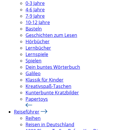
0-3 Jahre
4-6 Jahre
7-9 Jahre
10-12 Jahre
Basteln
Geschichten zum Lesen
Hörbücher
Lernbücher
Lernspiele
Spielen
Dein buntes Wörterbuch
Galileo
Klassik für Kinder
Kreativspaß-Taschen
Kunterbunte Kratzbilder
Papertoys
Reiseführer
Reihen
Reisen in Deutschland