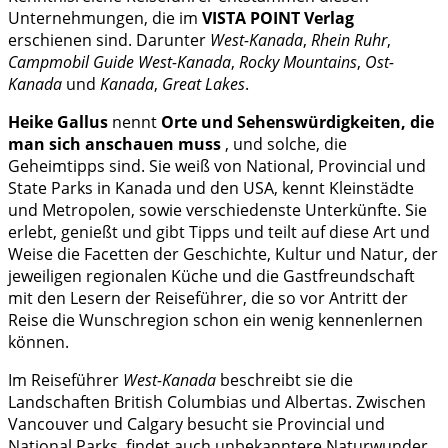
Unternehmungen, die im
VISTA POINT Verlag
erschienen sind. Darunter
West-Kanada
,
Rhein Ruhr
,
Campmobil Guide West-Kanada
,
Rocky Mountains
,
Ost-
Kanada
und
Kanada
,
Great Lakes
.
Heike Gallus
nennt
Orte und Sehenswürdigkeiten, die
man sich anschauen muss
, und solche, die
Geheimtipps sind. Sie weiß von National, Provincial und
State Parks in Kanada und den USA, kennt Kleinstädte
und Metropolen, sowie verschiedenste Unterkünfte. Sie
erlebt, genießt und gibt Tipps und teilt auf diese Art und
Weise die Facetten der Geschichte, Kultur und Natur, der
jeweiligen regionalen Küche und die Gastfreundschaft
mit den Lesern der Reiseführer, die so vor Antritt der
Reise die Wunschregion schon ein wenig kennenlernen
können.
Im Reiseführer
West-Kanada
beschreibt sie die
Landschaften British Columbias und Albertas. Zwischen
Vancouver und Calgary besucht sie Provincial und
National Parks, findet auch unbekanntere Naturwunder,