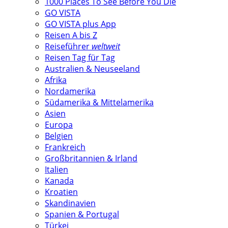
1000 Places To See Before You Die
GO VISTA
GO VISTA plus App
Reisen A bis Z
Reiseführer
weltweit
Reisen Tag für Tag
Australien & Neuseeland
Afrika
Nordamerika
Südamerika & Mittelamerika
Asien
Europa
Belgien
Frankreich
Großbritannien & Irland
Italien
Kanada
Kroatien
Skandinavien
Spanien & Portugal
Türkei