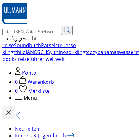
zum
Hauptinhalt
springen
häufig gesucht
reise
Soundbuch
Rätsel
steuer
so
klingt
thilo
JANOSCH
Sylt
nino
so+klingt
cozy
bahamas
wasser
books reiseführer weltweit
Konto
0
Warenkorb
0
Merkliste
Menü
Neuheiten
Kinder- & Jugendbuch