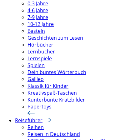
0-3 Jahre
4-6 Jahre
7-9 Jahre
10-12 Jahre
Basteln
Geschichten zum Lesen
Hörbücher
Lernbücher
Lernspiele
Spielen
Dein buntes Wörterbuch
Galileo
Klassik für Kinder
Kreativspaß-Taschen
Kunterbunte Kratzbilder
Papertoys
Reiseführer
Reihen
Reisen in Deutschland