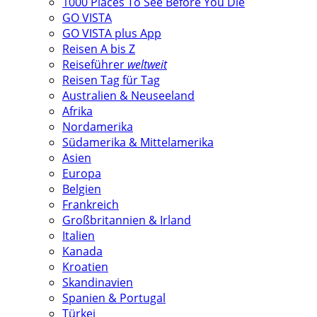
1000 Places To See Before You Die
GO VISTA
GO VISTA plus App
Reisen A bis Z
Reiseführer
weltweit
Reisen Tag für Tag
Australien & Neuseeland
Afrika
Nordamerika
Südamerika & Mittelamerika
Asien
Europa
Belgien
Frankreich
Großbritannien & Irland
Italien
Kanada
Kroatien
Skandinavien
Spanien & Portugal
Türkei