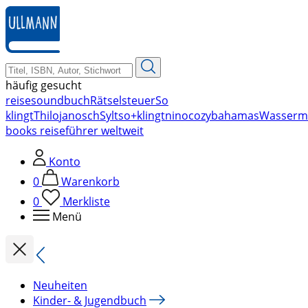
zum
Hauptinhalt
springen
häufig gesucht
reise
soundbuch
Rätsel
steuer
So
klingt
Thilo
janosch
Sylt
so+klingt
nino
cozy
bahamas
Wasserm
books reiseführer weltweit
Konto
0
Warenkorb
0
Merkliste
Menü
Neuheiten
Kinder- & Jugendbuch