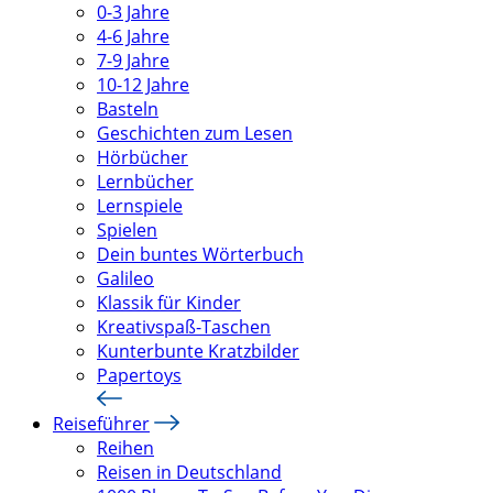
0-3 Jahre
4-6 Jahre
7-9 Jahre
10-12 Jahre
Basteln
Geschichten zum Lesen
Hörbücher
Lernbücher
Lernspiele
Spielen
Dein buntes Wörterbuch
Galileo
Klassik für Kinder
Kreativspaß-Taschen
Kunterbunte Kratzbilder
Papertoys
Reiseführer
Reihen
Reisen in Deutschland