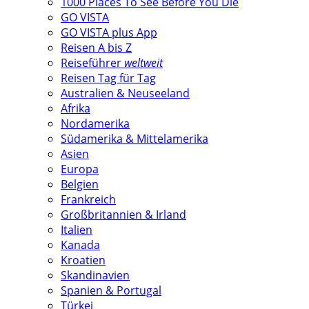
1000 Places To See Before You Die
GO VISTA
GO VISTA plus App
Reisen A bis Z
Reiseführer
weltweit
Reisen Tag für Tag
Australien & Neuseeland
Afrika
Nordamerika
Südamerika & Mittelamerika
Asien
Europa
Belgien
Frankreich
Großbritannien & Irland
Italien
Kanada
Kroatien
Skandinavien
Spanien & Portugal
Türkei