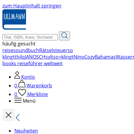
zum Hauptinhalt springen
häufig gesucht
reise
soundbuch
Rätsel
steuer
so
klingt
thilo
JANOSCH
sylt
so+klingt
Nino
Cozy
Bahamas
Wasser
books reiseführer weltweit
Konto
0
Warenkorb
0
Merkliste
Menü
Neuheiten