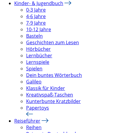
Kinder- & Jugendbuch
0-3 Jahre
4-6 Jahre
7-9 Jahre
10-12 Jahre
Basteln
Geschichten zum Lesen
Hörbücher
Lernbücher
Lernspiele
Spielen
Dein buntes Wörterbuch
Galileo
Klassik für Kinder
Kreativspaß-Taschen
Kunterbunte Kratzbilder
Papertoys
Reiseführer
Reihen