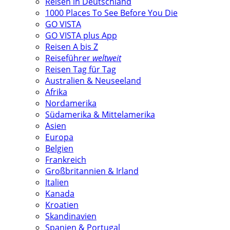
Reisen in Deutschland
1000 Places To See Before You Die
GO VISTA
GO VISTA plus App
Reisen A bis Z
Reiseführer
weltweit
Reisen Tag für Tag
Australien & Neuseeland
Afrika
Nordamerika
Südamerika & Mittelamerika
Asien
Europa
Belgien
Frankreich
Großbritannien & Irland
Italien
Kanada
Kroatien
Skandinavien
Spanien & Portugal