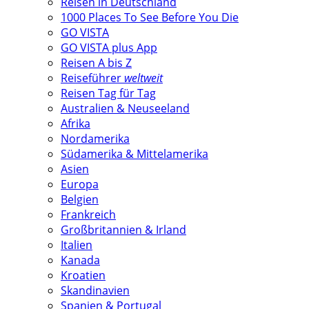
Reisen in Deutschland
1000 Places To See Before You Die
GO VISTA
GO VISTA plus App
Reisen A bis Z
Reiseführer
weltweit
Reisen Tag für Tag
Australien & Neuseeland
Afrika
Nordamerika
Südamerika & Mittelamerika
Asien
Europa
Belgien
Frankreich
Großbritannien & Irland
Italien
Kanada
Kroatien
Skandinavien
Spanien & Portugal