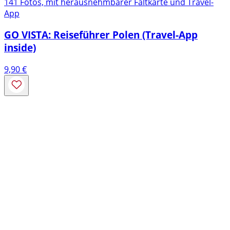
141 Fotos, mit herausnehmbarer Faltkarte und Travel-
App
GO VISTA: Reiseführer Polen (Travel-App
inside)
9,90
€