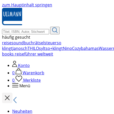
zum Hauptinhalt springen
häufig gesucht
reise
soundbuch
rätsel
steuer
so
klingt
Janosch
THILO
sylt
so+klingt
Nino
Cozy
bahamas
Wasser
books reiseführer weltweit
Konto
0
Warenkorb
0
Merkliste
Menü
Neuheiten