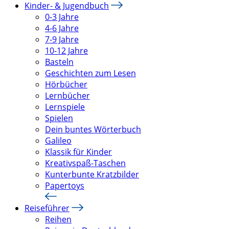
Kinder- & Jugendbuch
0-3 Jahre
4-6 Jahre
7-9 Jahre
10-12 Jahre
Basteln
Geschichten zum Lesen
Hörbücher
Lernbücher
Lernspiele
Spielen
Dein buntes Wörterbuch
Galileo
Klassik für Kinder
Kreativspaß-Taschen
Kunterbunte Kratzbilder
Papertoys
Reiseführer
Reihen