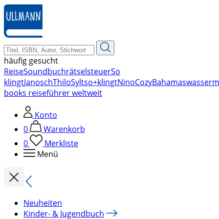
zum
Hauptinhalt
springen
häufig gesucht
Reise
Soundbuch
rätsel
steuer
So
klingt
Janosch
Thilo
Sylt
so+klingt
Nino
Cozy
Bahamas
wasserm
books reiseführer weltweit
Konto
0
Warenkorb
0
Merkliste
Menü
Neuheiten
Kinder- & Jugendbuch