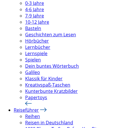
0-3 Jahre
4-6 Jahre
7-9 Jahre
10-12 Jahre
Basteln
Geschichten zum Lesen
Hörbücher
Lernbücher
Lernspiele
Spielen
Dein buntes Wörterbuch
Galileo
Klassik für Kinder
Kreativspaß-Taschen
Kunterbunte Kratzbilder
Papertoys
Reiseführer
Reihen
Reisen in Deutschland