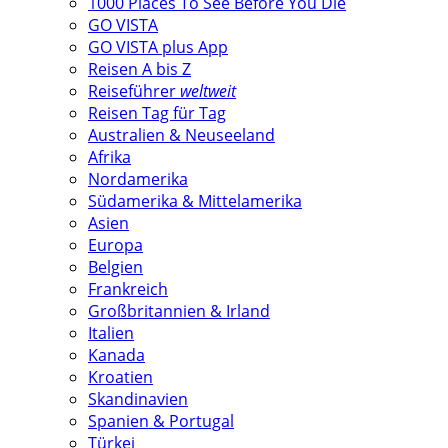
1000 Places To See Before You Die
GO VISTA
GO VISTA plus App
Reisen A bis Z
Reiseführer
weltweit
Reisen Tag für Tag
Australien & Neuseeland
Afrika
Nordamerika
Südamerika & Mittelamerika
Asien
Europa
Belgien
Frankreich
Großbritannien & Irland
Italien
Kanada
Kroatien
Skandinavien
Spanien & Portugal
Türkei