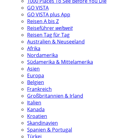
1000 Places To See Before You Die
GO VISTA
GO VISTA plus App
Reisen A bis Z
Reiseführer
weltweit
Reisen Tag für Tag
Australien & Neuseeland
Afrika
Nordamerika
Südamerika & Mittelamerika
Asien
Europa
Belgien
Frankreich
Großbritannien & Irland
Italien
Kanada
Kroatien
Skandinavien
Spanien & Portugal
Türkei