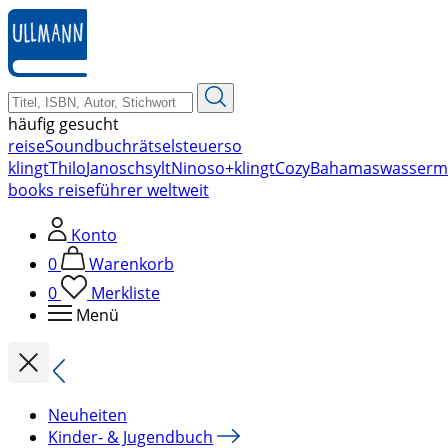
zum
Hauptinhalt
springen
häufig gesucht
reise
Soundbuch
rätsel
steuer
so
klingt
Thilo
Janosch
sylt
Nino
so+klingt
Cozy
Bahamas
wasserm
books reiseführer weltweit
Konto
0
Warenkorb
0
Merkliste
Menü
Neuheiten
Kinder- & Jugendbuch