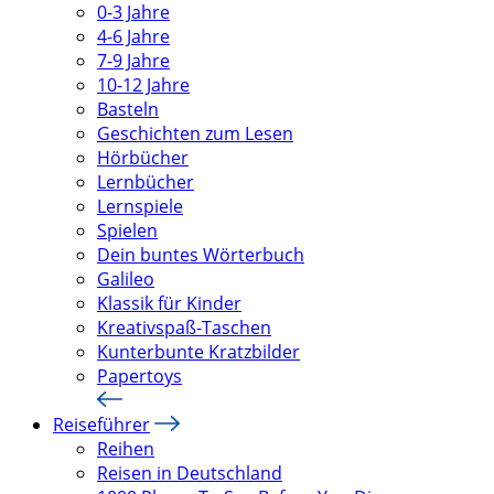
0-3 Jahre
4-6 Jahre
7-9 Jahre
10-12 Jahre
Basteln
Geschichten zum Lesen
Hörbücher
Lernbücher
Lernspiele
Spielen
Dein buntes Wörterbuch
Galileo
Klassik für Kinder
Kreativspaß-Taschen
Kunterbunte Kratzbilder
Papertoys
Reiseführer
Reihen
Reisen in Deutschland