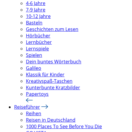
4-6 Jahre
7-9 Jahre
10-12 Jahre
Basteln
Geschichten zum Lesen
Hörbücher
Lernbücher
Lernspiele
Spielen
Dein buntes Wörterbuch
Galileo
Klassik für Kinder
Kreativspaß-Taschen
Kunterbunte Kratzbilder
Papertoys
Reiseführer
Reihen
Reisen in Deutschland
1000 Places To See Before You Die