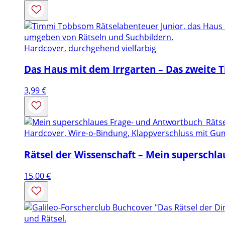
Hardcover, durchgehend vielfarbig
Das Haus mit dem Irrgarten – Das zweite 
3,99
€
Hardcover, Wire-o-Bindung, Klappverschluss mit G
Rätsel der Wissenschaft – Mein superschl
15,00
€