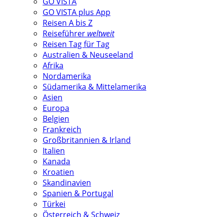
GO VISTA
GO VISTA plus App
Reisen A bis Z
Reiseführer
weltweit
Reisen Tag für Tag
Australien & Neuseeland
Afrika
Nordamerika
Südamerika & Mittelamerika
Asien
Europa
Belgien
Frankreich
Großbritannien & Irland
Italien
Kanada
Kroatien
Skandinavien
Spanien & Portugal
Türkei
Österreich & Schweiz