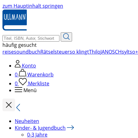
zum Hauptinhalt springen
häufig gesucht
reise
soundbuch
Rätsel
steuer
so klingt
Thilo
JANOSCH
sylt
so+
Konto
0
Warenkorb
0
Merkliste
Menü
Neuheiten
Kinder- & Jugendbuch
0-3 Jahre