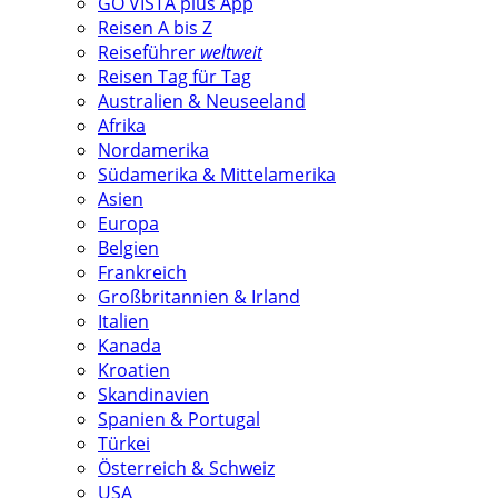
GO VISTA plus App
Reisen A bis Z
Reiseführer
weltweit
Reisen Tag für Tag
Australien & Neuseeland
Afrika
Nordamerika
Südamerika & Mittelamerika
Asien
Europa
Belgien
Frankreich
Großbritannien & Irland
Italien
Kanada
Kroatien
Skandinavien
Spanien & Portugal
Türkei
Österreich & Schweiz
USA