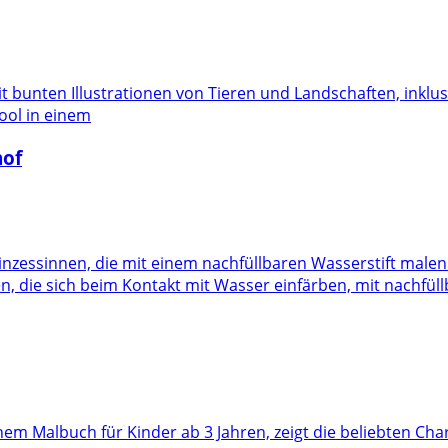
ool in einem
hof
n, die sich beim Kontakt mit Wasser einfärben, mit nachfül