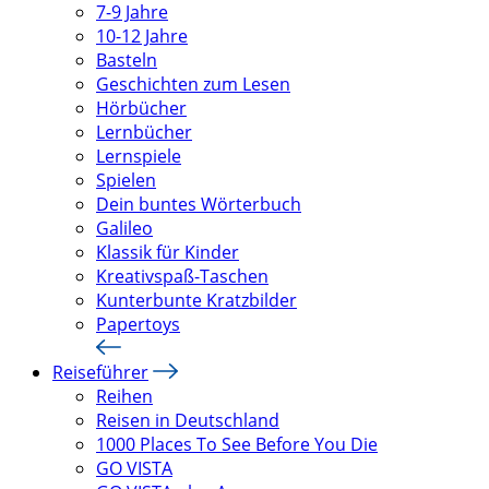
7-9 Jahre
10-12 Jahre
Basteln
Geschichten zum Lesen
Hörbücher
Lernbücher
Lernspiele
Spielen
Dein buntes Wörterbuch
Galileo
Klassik für Kinder
Kreativspaß-Taschen
Kunterbunte Kratzbilder
Papertoys
Reiseführer
Reihen
Reisen in Deutschland
1000 Places To See Before You Die
GO VISTA