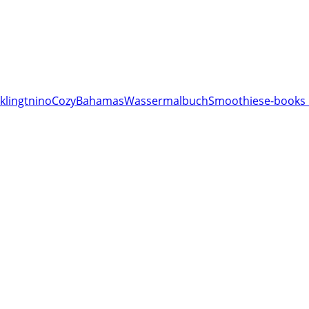
klingt
nino
Cozy
Bahamas
Wassermalbuch
Smoothies
e-books 