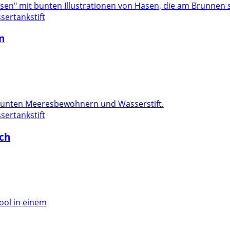
sertankstift
n
sertankstift
ch
ool in einem