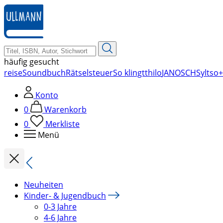
zum
Hauptinhalt
springen
häufig gesucht
reise
Soundbuch
Rätsel
steuer
So klingt
thilo
JANOSCH
Sylt
so+
Konto
0
Warenkorb
0
Merkliste
Menü
Neuheiten
Kinder- & Jugendbuch
0-3 Jahre
4-6 Jahre