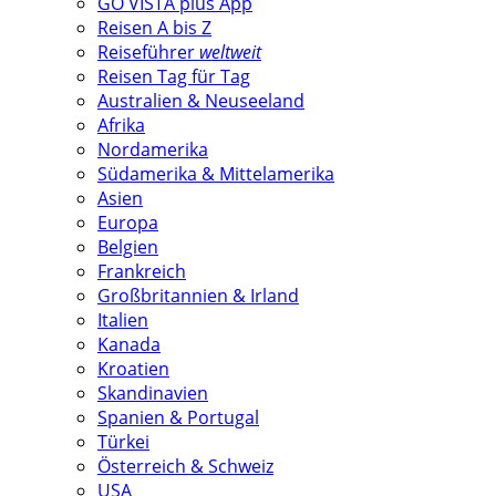
GO VISTA plus App
Reisen A bis Z
Reiseführer
weltweit
Reisen Tag für Tag
Australien & Neuseeland
Afrika
Nordamerika
Südamerika & Mittelamerika
Asien
Europa
Belgien
Frankreich
Großbritannien & Irland
Italien
Kanada
Kroatien
Skandinavien
Spanien & Portugal
Türkei
Österreich & Schweiz
USA