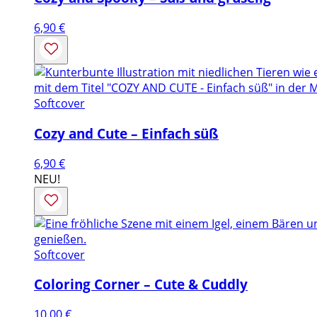
6,90
€
Softcover
Cozy and Cute – Einfach süß
6,90
€
NEU!
Softcover
Coloring Corner – Cute & Cuddly
10,00
€