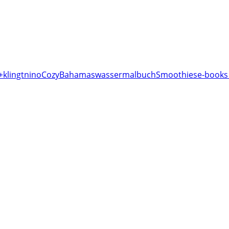
+klingt
nino
Cozy
Bahamas
wassermalbuch
Smoothies
e-books 