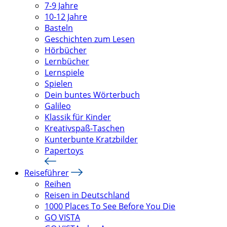
7-9 Jahre
10-12 Jahre
Basteln
Geschichten zum Lesen
Hörbücher
Lernbücher
Lernspiele
Spielen
Dein buntes Wörterbuch
Galileo
Klassik für Kinder
Kreativspaß-Taschen
Kunterbunte Kratzbilder
Papertoys
Reiseführer
Reihen
Reisen in Deutschland
1000 Places To See Before You Die
GO VISTA