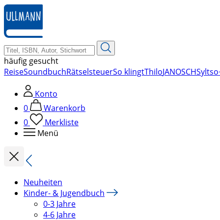
zum
Hauptinhalt
springen
häufig gesucht
Reise
Soundbuch
Rätsel
steuer
So klingt
Thilo
JANOSCH
Sylt
so
Konto
0
Warenkorb
0
Merkliste
Menü
Neuheiten
Kinder- & Jugendbuch
0-3 Jahre
4-6 Jahre